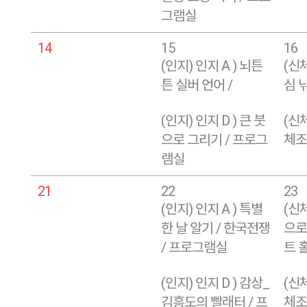
그램실
14
15
16
(인지) 인지 A ) 뇌튼
(신체
튼 실버 언어 /
심 
(인지) 인지 D ) 큰 붓
(신체
으로 그리기 / 프로그
체조 
램실
21
22
23
(인지) 인지 A ) 특별
(신체
한 날 알기 / 한국전쟁
으로
/ 프로그램실
트 
(인지) 인지 D ) 감상_
(신체
김흥도의 빨래터 / 프
체조 