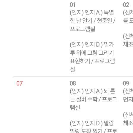
01
02
(인지) 인지 A ) 특별
(신체
한 날 알기 / 현충일 /
를 
프로그램실
(신체
(인지) 인지 D ) 밀가
체조 
루 위에 그림 그리기
표현하기 / 프로그램
실
07
08
09
(인지) 인지 A ) 뇌 튼
(신체
튼 실버 수학 / 프로그
던지
램실
(신체
(인지) 인지 D ) 말랑
체조 
말랑 도장 찍기 / 프로