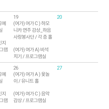
19
20
 공예
(여가) 여가 C ) 하모
실
니카 연주 감상_하음
사랑봉사단 / 각 층 홀
 인지
로그램
(여가) 여가 A) 비석
치기 / 프로그램실
26
27
 공예
(여가) 여가 A ) 윷놀
실
이 / 유니트 홀
 인지
(여가) 여가 C ) 음악
로그램
감상 / 프로그램실