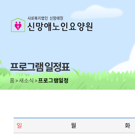
프로그램 일정표
홈
새소식
프로그램일정
일
월
화